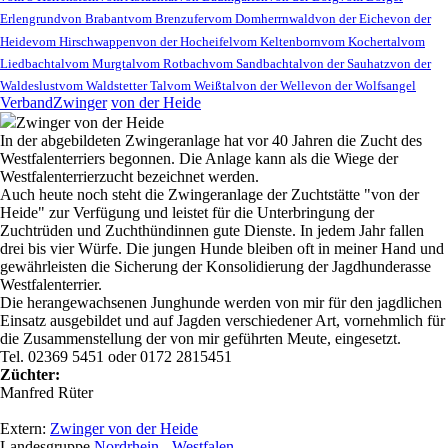
Erlengrund
von Brabant
vom Brenzufer
vom Domherrnwald
von der Eiche
von der
Heide
vom Hirschwappen
von der Hocheifel
vom Keltenborn
vom Kochertal
vom
Liedbachtal
vom Murgtal
vom Rotbach
vom Sandbachtal
von der Sauhatz
von der
Waldeslust
vom Waldstetter Tal
vom Weißtal
von der Welle
von der Wolfsangel
Verband
Zwinger
von der Heide
Zwinger
von der Heide
In der abgebildeten Zwingeranlage hat vor 40 Jahren die Zucht des
Westfalenterriers begonnen. Die Anlage kann als die Wiege der
Westfalenterrierzucht bezeichnet werden.
Auch heute noch steht die Zwingeranlage der Zuchtstätte "von der
Heide" zur Verfügung und leistet für die Unterbringung der
Zuchtrüden und Zuchthündinnen gute Dienste. In jedem Jahr fallen
drei bis vier Würfe. Die jungen Hunde bleiben oft in meiner Hand und
gewährleisten die Sicherung der Konsolidierung der Jagdhunderasse
Westfalenterrier.
Die herangewachsenen Junghunde werden von mir für den jagdlichen
Einsatz ausgebildet und auf Jagden verschiedener Art, vornehmlich für
die Zusammenstellung der von mir geführten Meute, eingesetzt.
Tel. 02369 5451 oder 0172 2815451
Züchter:
Manfred Rüter
Extern:
Zwinger von der Heide
Landesgruppe
Nordrhein - Westfalen