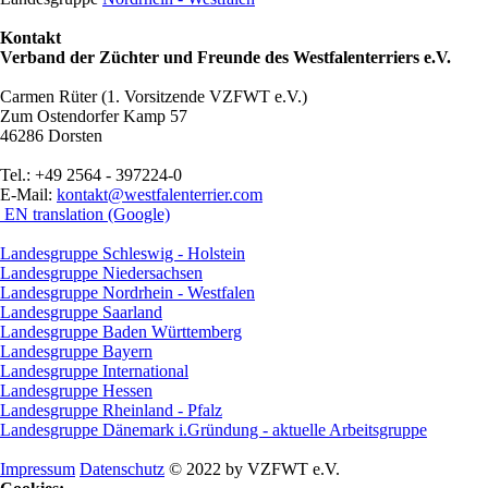
Kontakt
Verband der Züchter und Freunde des Westfalenterriers e.V.
Carmen Rüter (1. Vorsitzende VZFWT e.V.)
Zum Ostendorfer Kamp 57
46286 Dorsten
Tel.: +49 2564 - 397224-0
E-Mail:
kontakt@westfalenterrier.com
EN translation (Google)
Landesgruppe Schleswig - Holstein
Landesgruppe Niedersachsen
Landesgruppe Nordrhein - Westfalen
Landesgruppe Saarland
Landesgruppe Baden Württemberg
Landesgruppe Bayern
Landesgruppe International
Landesgruppe Hessen
Landesgruppe Rheinland - Pfalz
Landesgruppe Dänemark i.Gründung - aktuelle Arbeitsgruppe
Impressum
Datenschutz
© 2022 by VZFWT e.V.