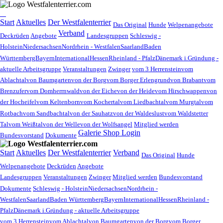
Start
Aktuelles
Der Westfalenterrier
Das Original
Hunde
Welpenangebote
Verband
Deckrüden
Angebote
Landesgruppen
Schleswig -
Holstein
Niedersachsen
Nordrhein - Westfalen
Saarland
Baden
Württemberg
Bayern
International
Hessen
Rheinland - Pfalz
Dänemark i.Gründung -
aktuelle Arbeitsgruppe
Veranstaltungen
Zwinger
vom 3 Herrenstein
vom
Ablachtal
von Baumgarten
von der Borg
vom Borger Erlengrund
von Brabant
vom
Brenzufer
vom Domherrnwald
von der Eiche
von der Heide
vom Hirschwappen
von
der Hocheifel
vom Keltenborn
vom Kochertal
vom Liedbachtal
vom Murgtal
vom
Rotbach
vom Sandbachtal
von der Sauhatz
von der Waldeslust
vom Waldstetter
Tal
vom Weißtal
von der Welle
von der Wolfsangel
Mitglied werden
Galerie
Shop
Login
Bundesvorstand
Dokumente
Start
Aktuelles
Der Westfalenterrier
Verband
Das Original
Hunde
Welpenangebote
Deckrüden
Angebote
Landesgruppen
Veranstaltungen
Zwinger
Mitglied werden
Bundesvorstand
Dokumente
Schleswig - Holstein
Niedersachsen
Nordrhein -
Westfalen
Saarland
Baden Württemberg
Bayern
International
Hessen
Rheinland -
Pfalz
Dänemark i.Gründung - aktuelle Arbeitsgruppe
vom 3 Herrenstein
vom Ablachtal
von Baumgarten
von der Borg
vom Borger