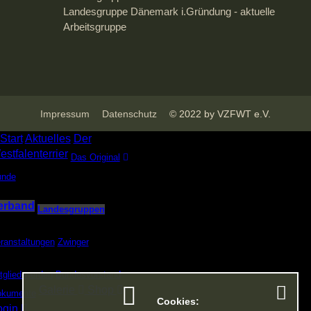
Landesgruppe Dänemark i.Gründung - aktuelle
Arbeitsgruppe
Impressum
Datenschutz
© 2022 by VZFWT e.V.
Start
Aktuelles
Der
stfalenterrier
Das Original
unde
erband
Landesgruppen
ranstaltungen
Zwinger
tglied werden
Bundesvorstand
Galerie
Shop
okumente
Cookies:
ogin