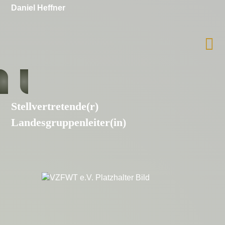
Daniel Heffner
Stellvertretende(r)
Landesgruppenleiter(in)