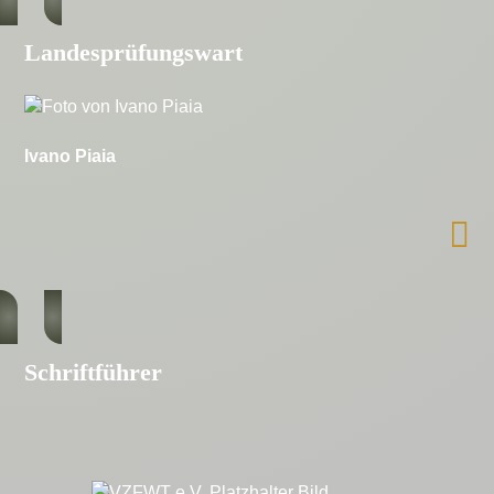
Landesprüfungswart
Ivano Piaia
Schriftführer