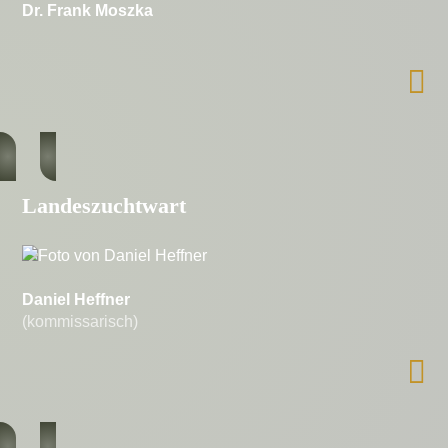
Dr. Frank Moszka
Landeszuchtwart
Daniel Heffner
(kommissarisch)